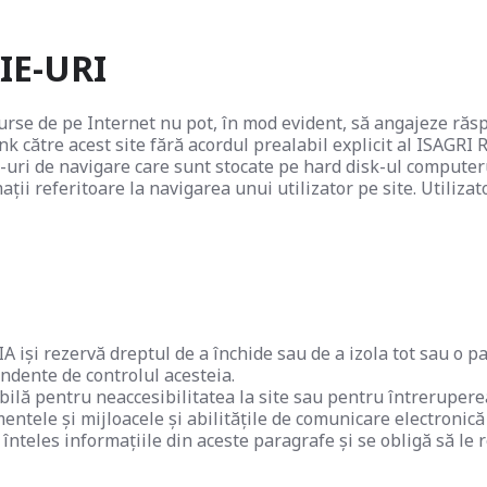
IE-URI
resurse de pe Internet nu pot, în mod evident, să angajeze 
ink către acest site fără acordul prealabil explicit al ISAGR
ie-uri de navigare care sunt stocate pe hard disk-ul computerul
mații referitoare la navigarea unui utilizator pe site. Utiliz
 iși rezervă dreptul de a închide sau de a izola tot sau o par
endente de controlul acesteia.
ă pentru neaccesibilitatea la site sau pentru întreruperea 
umentele și mijloacele și abilitățile de comunicare electroni
 înteles informațiile din aceste paragrafe și se obligă să le 