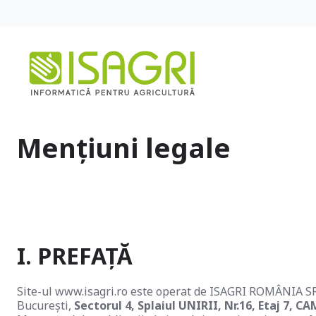
Mențiuni legale
I. PREFAȚĂ
Site-ul www.isagri.ro este operat de ISAGRI ROMÂNIA SRL
București,
Sectorul 4, Splaiul UNIRII, Nr.16, Etaj 7, C