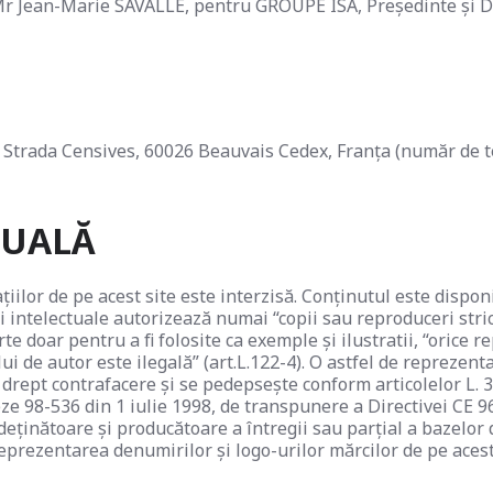
 Mr Jean-Marie SAVALLE, pentru GROUPE ISA, Președinte și D
e Strada Censives, 60026 Beauvais Cedex, Franța (număr de t
TUALĂ
or de pe acest site este interzisă. Conținutul este disponib
ii intelectuale autorizează numai “copii sau reproduceri stric
urte doar pentru a fi folosite ca exemple și ilustratii, “oric
lui de autor este ilegală” (art.L.122-4). O astfel de reprezen
ă drept contrafacere și se pedepsește conform articolelor L. 
ze 98-536 din 1 iulie 1998, de transpunere a Directivei CE 96
inătoare și producătoare a întregii sau parțial a bazelor de
reprezentarea denumirilor și logo-urilor mărcilor de pe acest