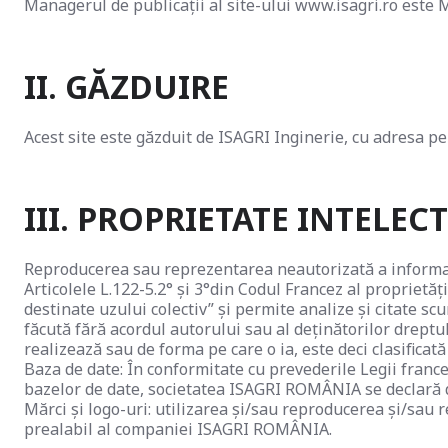
Managerul de publicații al site-ului www.isagri.ro este
II. GĂZDUIRE
Acest site este găzduit de ISAGRI Inginerie, cu adresa p
III. PROPRIETATE INTELEC
Reproducerea sau reprezentarea neautorizată a informațiil
Articolele L.122-5.2° și 3°din Codul Francez al proprietăț
destinate uzului colectiv” și permite analize și citate sc
făcută fără acordul autorului sau al deținătorilor dreptu
realizează sau de forma pe care o ia, este deci clasificat
Baza de date: În conformitate cu prevederile Legii france
bazelor de date, societatea ISAGRI ROMÂNIA se declară deț
Mărci și logo-uri: utilizarea și/sau reproducerea și/sau 
prealabil al companiei ISAGRI ROMÂNIA.