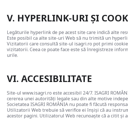
V. HYPERLINK-URI ȘI COOK
Legăturile hyperlink de pe acest site care indică alte 
Este posibil ca alte site-uri Web să nu trimită un hyperl
Vizitatorii care consultă site-ul isagri.ro pot primi cook
vizitatorii. Ceea ce poate face este să înregistreze infor
urile.
VI. ACCESIBILITATE
Site-ul www.isagri.ro este accesibil 24/7. ISAGRI ROMÂNIA
cererea unei autorități legale sau din alte motive indep
Societatea ISAGRI ROMÂNIA nu poate fi făcută responsabil
Utilizatorii Web trebuie să verifice ei înșiși că au instr
acestor pagini. Utilizatorul Web recunoaște că a citit și a