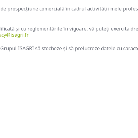
ri de prospecțiune comercială în cadrul activității mele prof
icată și cu reglementările în vigoare, vă puteți exercita dre
acy@isagri.fr
 Grupul ISAGRI să stocheze și să prelucreze datele cu carac