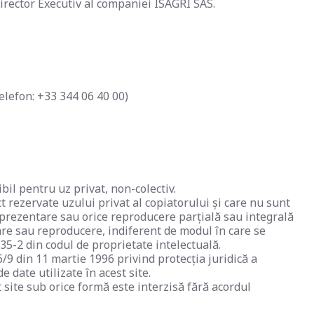
irector Executiv al companiei ISAGRI SAS.
elefon: +33 344 06 40 00)
il pentru uz privat, non-colectiv.
t rezervate uzului privat al copiatorului și care nu sunt
e reprezentare sau orice reproducere parțială sau integrală
tare sau reproducere, indiferent de modul în care se
335-2 din codul de proprietate intelectuală.
/9 din 11 martie 1996 privind protecția juridică a
 date utilizate în acest site.
 site sub orice formă este interzisă fără acordul