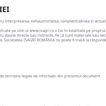
IEI
 interpretarea, exhaustivitatea, completitudinea și actualit
blicate pe site-ul www.isagri.ro o fac în totalitate pe propri
u daune directe sau indirecte, fie că sunt materiale sau nec
 site. Societatea ISAGRI ROMÂNIA nu poate fi trasă la răspunde
 de cerințele legale de informații din prezentul document.