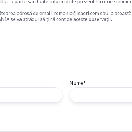
ca o parte sau toate informațiile prezente în orice moment 
toarea adresă de email: romania@isagri.com sau la această ad
NIA se va strădui să țină cont de aceste observații.
Nume
*