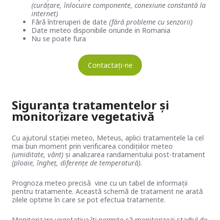
(curățare, înlocuire componente, conexiune constantă la
internet)
Fără întreruperi de date
(fără probleme cu senzorii)
Date meteo disponibile oriunde in Romania
Nu se poate fura
Contactați-ne
Siguranța tratamentelor și
monitorizare vegetativă
Cu ajutorul stației meteo, Meteus, aplici tratamentele la cel
mai bun moment prin verificarea condițiilor meteo
(umiditate, vânt)
și analizarea randamentului post-tratament
(ploaie, îngheț, diferențe de temperatură)
.
Prognoza meteo precisă vine cu un tabel de informații
pentru tratamente. Această schemă de tratament ne arată
zilele optime în care se pot efectua tratamente.
Monitorizare vegetativa îți permite să monitorizezi stadiul de